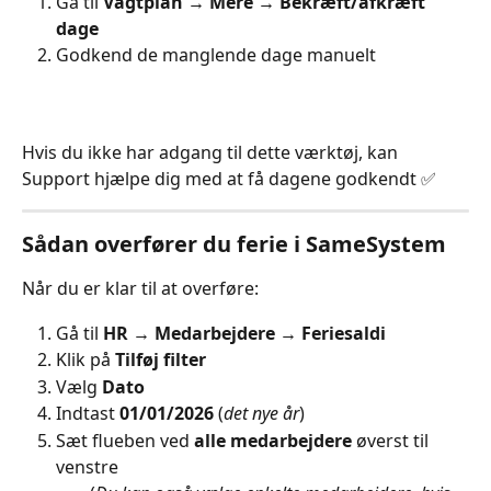
Gå til 
Vagtplan → Mere → Bekræft/afkræft 
dage
Godkend de manglende dage manuelt
Hvis du ikke har adgang til dette værktøj, kan 
Support hjælpe dig med at få dagene godkendt ✅
Sådan overfører du ferie i SameSystem
Når du er klar til at overføre:
Gå til 
HR → Medarbejdere → Feriesaldi
Klik på 
Tilføj filter
Vælg 
Dato
Indtast 
01/01/2026
 (
det nye år
)
Sæt flueben ved 
alle medarbejdere
 øverst til 
venstre