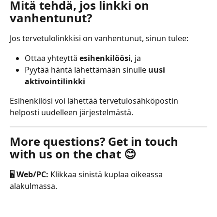
Mitä tehdä, jos linkki on 
vanhentunut?
Jos tervetulolinkkisi on vanhentunut, sinun tulee:
Ottaa yhteyttä 
esihenkilöösi
, ja
Pyytää häntä lähettämään sinulle 
uusi 
aktivointilinkki
Esihenkilösi voi lähettää tervetulosähköpostin 
helposti uudelleen järjestelmästä.
More questions? Get in touch 
with us on the chat 😊
🖥️ 
Web/PC:
 Klikkaa sinistä kuplaa oikeassa 
alakulmassa.