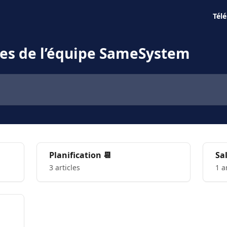
Tél
ses de l’équipe SameSystem
Planification 📆
Sal
3 articles
1 a