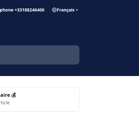
éphone +33188246400
Français
aire 💰
rticle