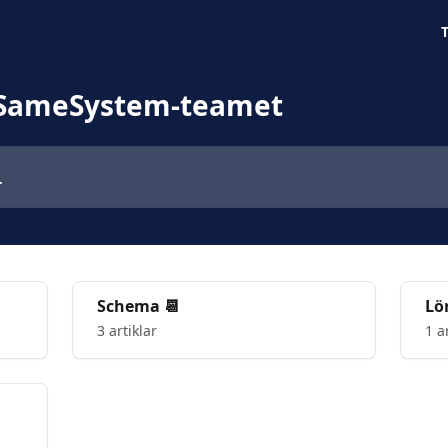
n SameSystem-teamet
Schema 📆
Lö
3 artiklar
1 a