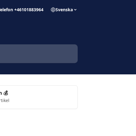
Telefon +46101883964
Svenska
n 💰
rtikel