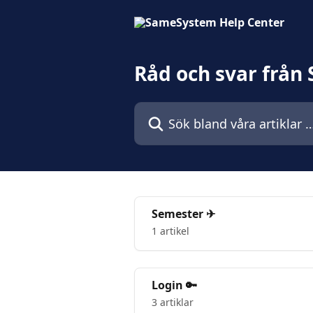
Hoppa till huvudinnehåll
Råd och svar frå
Sök bland våra artiklar …
Semester ✈
1 artikel
Login 🔑
3 artiklar