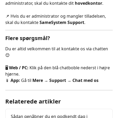
administrator, skal du kontakte dit 
hovedkontor
.
📌 Hvis du er administrator og mangler tilladelsen, 
skal du kontakte 
SameSystem Support
.
Flere spørgsmål?
Du er altid velkommen til at kontakte os via chatten 
😊
🖥️ 
Web / PC:
 Klik på den blå chatboble nederst i højre 
hjørne.
📱 
App:
 Gå til 
Mere → Support → Chat med os
Relaterede artikler
Sådan genåbner du en godkendt dag i 